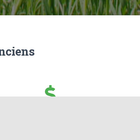
nciens
Economique
Les devis sont gratuits, les déplacements