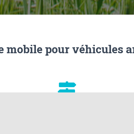
e mobile pour véhicules a
Montpellier - Lunel - Nîmes
 au
Domicilié à Lunel, je me déplace dans un rayon