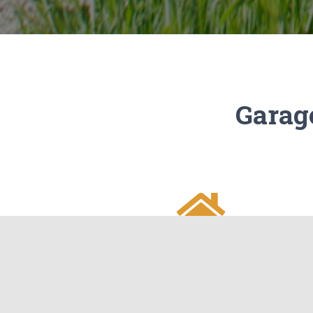
Garag
A Domicile
Plus besoin déplacer votre véhicule, il reste