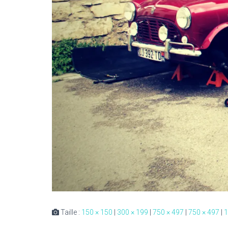
Taille :
150 × 150
|
300 × 199
|
750 × 497
|
750 × 497
|
1