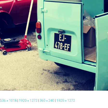
536 × 1018
|
1920 × 1272
|
360 × 240
|
1920 × 1272