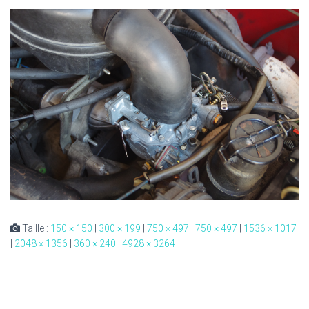
Taille :
150 × 150
|
300 × 199
|
750 × 497
|
750 × 497
|
1536 × 1017
|
2048 × 1356
|
360 × 240
|
4928 × 3264