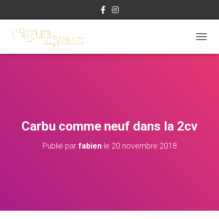
D
É
P
L
I
E
R
L
A
Carbu comme neuf dans la 2cv
N
A
Publié par
fabien
le
20 novembre 2018
V
I
G
A
T
I
O
N