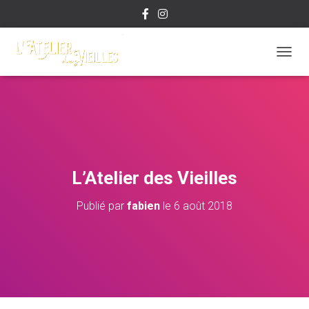
D
É
P
L
I
E
R
L
A
L’Atelier des Vieilles
N
A
Publié par
fabien
le
6 août 2018
V
I
G
A
T
I
O
N